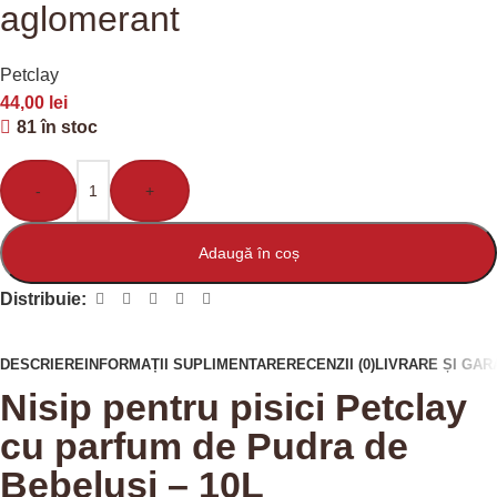
aglomerant
Petclay
44,00
lei
81 în stoc
-
+
Adaugă în coș
Distribuie:
DESCRIERE
INFORMAȚII SUPLIMENTARE
RECENZII (0)
LIVRARE ȘI GAR
Nisip pentru pisici Petclay
cu parfum de Pudra de
Bebelusi – 10L