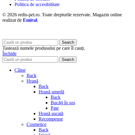
Politica de accesibilitate
© 2026 redis-pet.ro. Toate drepturile rezervate. Magazin online
realizat de
Emiral
.
Search
Tastează numele produsului pe care îl cauți.
Închide
Search
Câine
Back
Hrană
Back
Hrană umedă
Back
Bucăți în sos
Pate
Hrană uscată
Recompense
Cosmetice
Back