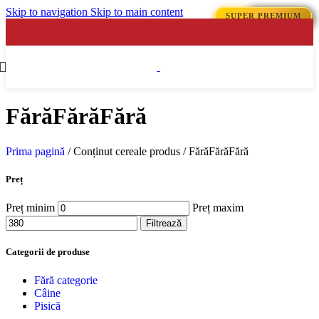
Skip to navigation
Skip to main content
SUPER PREMIUM
SUPER PREMIUM
SUPER PREMIUM
SUPER PREMIUM
PREMIUM
PREMIUM
PREMIUM
PREMIUM
PREMIUM
PREMIUM
FărăFărăFără
Prima pagină
/
Conținut cereale produs
/
FărăFărăFără
Preț
Preț minim
Preț maxim
Filtrează
Categorii de produse
Fără categorie
Câine
Pisică