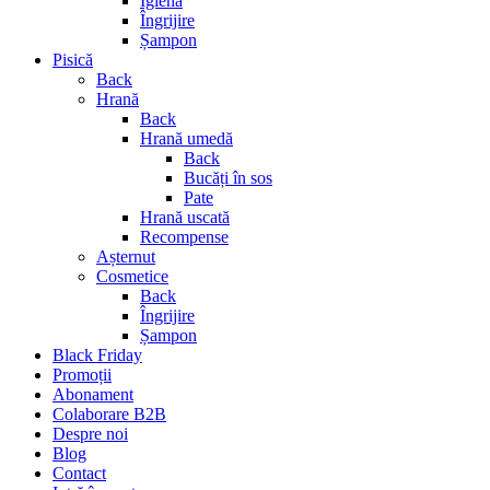
Igienă
Îngrijire
Șampon
Pisică
Back
Hrană
Back
Hrană umedă
Back
Bucăți în sos
Pate
Hrană uscată
Recompense
Așternut
Cosmetice
Back
Îngrijire
Șampon
Black Friday
Promoții
Abonament
Colaborare B2B
Despre noi
Blog
Contact