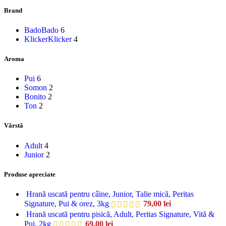
Brand
Bado
Bado
6
Klicker
Klicker
4
Aroma
Pui
6
Somon
2
Bonito
2
Ton
2
Vârstă
Adult
4
Junior
2
Produse apreciate
Hrană uscată pentru câine, Junior, Talie mică, Peritas
Signature, Pui & orez, 3kg
79,00
lei
Hrană uscată pentru pisică, Adult, Peritas Signature, Vită &
Pui, 2kg
69,00
lei