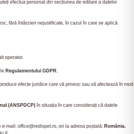
teți efectua personal din secțiunea de editare a datelor
, fără întârzieri nejustificate, în cazul în care se aplică
alt operator.
ile
Regulamentului GDPR
.
 produce efecte juridice care vă privesc sau vă afectează în mod
rsonal (ANSPDCP)
în situația în care considerați că datele
e e-mail:
office@redispet.ro
, ori la adresa poștală:
România,
ALE.