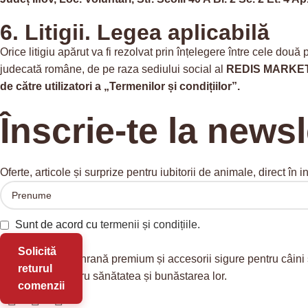
6. Litigii. Legea aplicabilă
Orice litigiu apărut va fi rezolvat prin înțelegere între cele două
judecată române, de pe raza sediului social al
REDIS MARKE
de către utilizatori a „Termenilor și condițiilor”.
Înscrie-te la newsl
Oferte, articole și surprize pentru iubitorii de animale, direct în i
Sunt de acord cu
termenii și condițiile.
Solicită
Redis Pet
oferă hrană premium și accesorii sigure pentru câini 
returul
soluții reale pentru sănătatea și bunăstarea lor.
comenzii