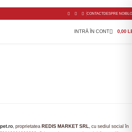
CONTACT
DESPRE NOI
BL
INTRĂ ÎN CONT
0,00
L
pet.ro
, proprietatea
REDIS MARKET SRL
, cu sediul social în