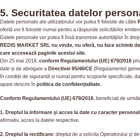
5. Securitatea datelor persona
Datele personale ale utilizatorului vor putea fi folosite de către
ofertă vor fi folosite numai pentru a răspunde solicitărilor emiten
Datele personale vor putea fi însă transmise autorităților în drept 
REDIS MARKET SRL
nu vinde, nu oferă, nu face schimb de
care accesează paginile acestui site.
Din 25 mai 2018,
conform Regulamentului (UE) 679/2016
pri
date și de abrogare a
Directivei 95/46/CE
(Regulamentul genera
în condiții de siguranță și numai pentru scopurile specificate, da
apare descris în
politica de confidențialitate.
Conform Regulamentului (UE) 679/2016
, beneficiați de următ
1. Dreptul la informare și acces la date cu caracter personal
afirmativ, acces la datele respective.
2. Dreptul la rectificare:
dreptul de a solicita Operatorului și de 