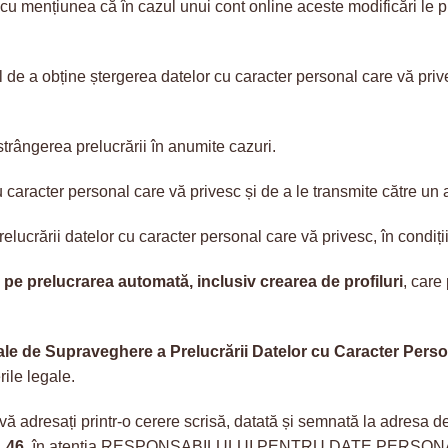
u mențiunea că în cazul unui cont online aceste modificări le pu
 de a obține ștergerea datelor cu caracter personal care vă privesc
strângerea prelucrării în anumite cazuri.
 caracter personal care vă privesc și de a le transmite către un 
lucrării datelor cu caracter personal care vă privesc, în condiți
v pe prelucrarea automată, inclusiv crearea de profiluri
, care
ionale de Supraveghere a Prelucrării Datelor cu Caracter Pe
ile legale.
ă adresați printr-o cerere scrisă, datată și semnată la adresa d
. 46
, în atenția RESPONSABILULUI PENTRU DATE PERSON