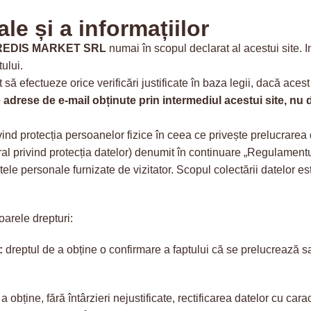
le și a informațiilor
REDIS MARKET SRL
numai în scopul declarat al acestui site. I
tului.
să efectueze orice verificări justificate în baza legii, dacă acest l
 adrese de e-mail obținute prin intermediul acestui site, n
vind protecția persoanelor fizice în ceea ce privește prelucrarea d
l privind protecția datelor) denumit în continuare „Regulamen
tele personale furnizate de vizitator. Scopul colectării datelor es
oarele drepturi:
:
dreptul de a obține o confirmare a faptului că se prelucrează sa
a obține, fără întârzieri nejustificate, rectificarea datelor cu ca