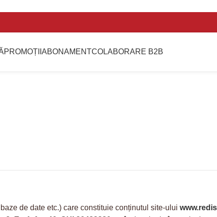
Ă
PROMOȚII
ABONAMENT
COLABORARE B2B
iții
baze de date etc.) care constituie conținutul site-ului
www.redis