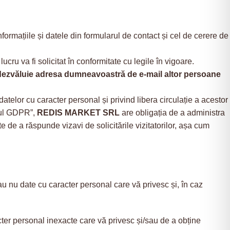
nformațiile și datele din formularul de contact și cel de cerere de
ucru va fi solicitat în conformitate cu legile în vigoare.
u dezvăluie adresa dumneavoastră de e-mail altor persoane
atelor cu caracter personal și privind libera circulație a acestor
tul GDPR”,
REDIS MARKET SRL
are obligația de a administra
te de a răspunde vizavi de solicitările vizitatorilor, așa cum
u nu date cu caracter personal care vă privesc și, în caz
racter personal inexacte care vă privesc și/sau de a obține