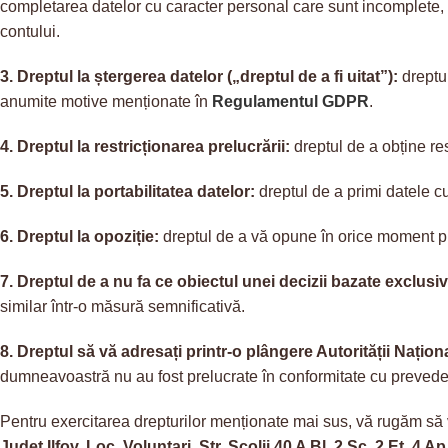
completarea datelor cu caracter personal care sunt incomplete, c
contului.
3. Dreptul la ștergerea datelor („dreptul de a fi uitat”):
dreptul
anumite motive menționate în
Regulamentul GDPR
.
4. Dreptul la restricționarea prelucrării:
dreptul de a obține re
5. Dreptul la portabilitatea datelor:
dreptul de a primi datele cu
6. Dreptul la opoziție:
dreptul de a vă opune în orice moment pre
7. Dreptul de a nu fa ce obiectul unei decizii bazate exclusi
similar într-o măsură semnificativă.
8. Dreptul să vă adresați printr-o plângere Autorității Naț
dumneavoastră nu au fost prelucrate în conformitate cu preveder
Pentru exercitarea drepturilor menționate mai sus, vă rugăm să v
Județ Ilfov, Loc. Voluntari, Str. Scolii 40 A Bl. 2 Sc. 2 Et. 4 Ap