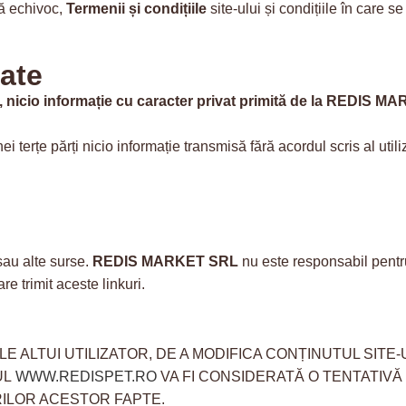
ră echivoc,
Termenii și condițiile
site-ului și condițiile în care 
tate
e, nicio informație cu caracter privat primită de la
REDIS MA
i terțe părți nicio informație transmisă fără acordul scris al utiliz
 sau alte surse.
REDIS MARKET SRL
nu este responsabil pentr
re trimit aceste linkuri.
 ALTUI UTILIZATOR, DE A MODIFICA CONȚINUTUL SITE-
UL
WWW.REDISPET.RO
VA FI CONSIDERATĂ O TENTATIVĂ 
ILOR ACESTOR FAPTE.