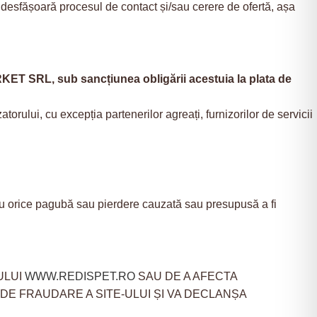
se desfășoară procesul de contact și/sau cerere de ofertă, așa
RKET SRL
, sub sancțiunea obligării acestuia la plata de
atorului, cu excepția partenerilor agreați, furnizorilor de servicii
u orice pagubă sau pierdere cauzată sau presupusă a fi
ULUI
WWW.REDISPET.RO
SAU DE A AFECTA
DE FRAUDARE A SITE-ULUI ȘI VA DECLANȘA