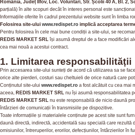
România, Județ Ilfov, Loc. Voluntari, Str. Școlii 40 A, Bl. 2, S
parțială) în alte scopuri decât în interes personal este sancționat
Informațiile oferite în cadrul prezentului website sunt în limba r
Folosirea site-ului
www.redispet.ro
implică acceptarea termeni
Pentru folosirea în cele mai bune condiții a site-ului, se recomand
REDIS MARKET SRL
își asumă dreptul de a face modificări al
cea mai nouă a acestui contract.
1. Limitarea responsabilității
Prin accesarea site-ului sunteți de acord că utilizarea sa se 
orice alte pierderi, costuri sau cheltuieli de orice natură care p
Conținutul site-ului
www.redispet.ro
a fost alcătuit cu cea mai m
aceea,
REDIS MARKET SRL
nu își asumă responsabilitatea pen
REDIS MARKET SRL
nu este responsabilă de nicio daună provo
întârzieri de comunicații în transmisiile pe dispozitive.
Toate informațiile și materialele conținute pe acest site sunt fur
daună directă, indirectă, accidentală sau specială care rezultă di
omisiunilor, întreruperilor, erorilor, defecțiunilor, întârzierilor 