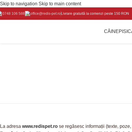
Skip to navigation
Skip to main content
0748 106 588
office@redis-pet.ro
Livrare gratuită la comenzi peste 150 RON
CÂINE
PISIC
Termeni și cond
La adresa
www.redispet.ro
se regăsesc informații (texte, poze, 