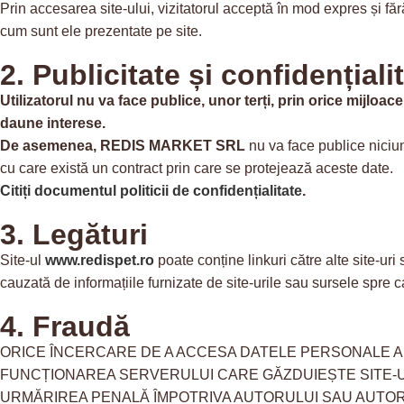
Prin accesarea site-ului, vizitatorul acceptă în mod expres și fă
cum sunt ele prezentate pe site.
2. Publicitate și confidențiali
Utilizatorul nu va face publice, unor terți, prin orice mijloac
daune interese.
De asemenea,
REDIS MARKET SRL
nu va face publice niciune
cu care există un contract prin care se protejează aceste date.
Citiți documentul politicii de confidențialitate
.
3. Legături
Site-ul
www.redispet.ro
poate conține linkuri către alte site-uri
cauzată de informațiile furnizate de site-urile sau sursele spre ca
4. Fraudă
ORICE ÎNCERCARE DE A ACCESA DATELE PERSONALE ALE
FUNCȚIONAREA SERVERULUI CARE GĂZDUIEȘTE SITE-
URMĂRIREA PENALĂ ÎMPOTRIVA AUTORULUI SAU AUTOR