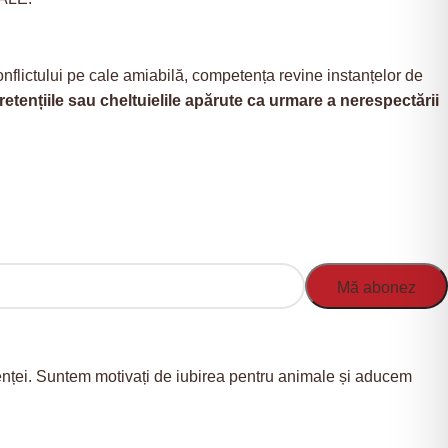
 conflictului pe cale amiabilă, competența revine instanțelor de
tențiile sau cheltuielile apărute ca urmare a nerespectării
nienței. Suntem motivați de iubirea pentru animale și aducem