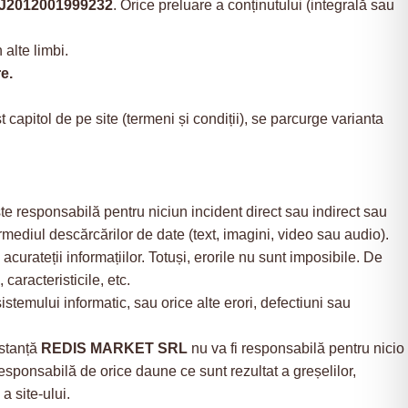
J2012001999232
. Orice preluare a conținutului (integrală sau
 alte limbi.
e.
capitol de pe site (termeni și condiții), se parcurge varianta
e responsabilă pentru niciun incident direct sau indirect sau
ermediul descărcărilor de date (text, imagini, video sau audio).
curateții informațiilor. Totuși, erorile nu sunt imposibile. De
caracteristicile, etc.
temului informatic, sau orice alte erori, defectiuni sau
mstanță
REDIS MARKET SRL
nu va fi responsabilă pentru nicio
 responsabilă de orice daune ce sunt rezultat a greșelilor,
a site-ului.