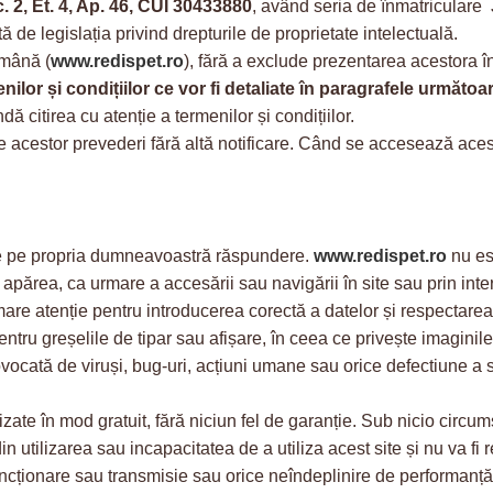
c. 2, Et. 4, Ap. 46, CUI 30433880
, având seria de înmatriculare
ă de legislația privind drepturile de proprietate intelectuală.
omână (
www.redispet.ro
), fără a exclude prezentarea acestora în
lor și condițiilor ce vor fi detaliate în paragrafele următoar
ă citirea cu atenție a termenilor și condițiilor.
e acestor prevederi fără altă notificare. Când se accesează acest 
face pe propria dumneavoastră răspundere.
www.redispet.ro
nu est
ot apărea, ca urmare a accesării sau navigării în site sau prin int
are atenție pentru introducerea corectă a datelor și respectarea a
tru greșelile de tipar sau afișare, în ceea ce privește imaginile, 
cată de viruși, bug-uri, acțiuni umane sau orice defectiune a sis
nizate în mod gratuit, fără niciun fel de garanție. Sub nicio circu
n utilizarea sau incapacitatea de a utiliza acest site și nu va fi
în funcționare sau transmisie sau orice neîndeplinire de performanță 