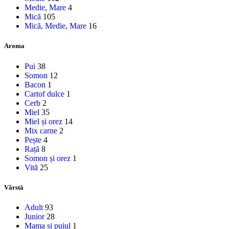
Medie, Mare
4
Mică
105
Mică, Medie, Mare
16
Aroma
Pui
38
Somon
12
Bacon
1
Cartof dulce
1
Cerb
2
Miel
35
Miel și orez
14
Mix carne
2
Pește
4
Rață
8
Somon și orez
1
Vită
25
Vârstă
Adult
93
Junior
28
Mama și puiul
1