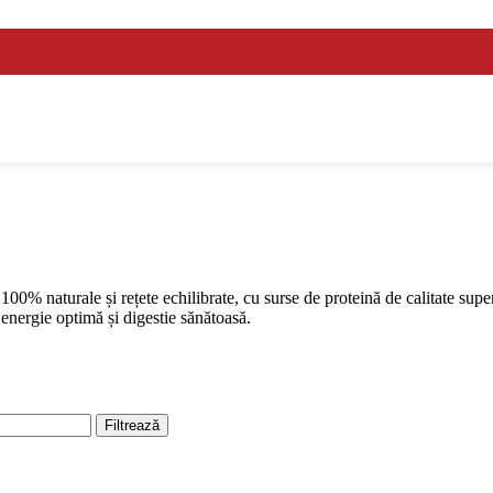
tof dulce, 22.5g
0% naturale și rețete echilibrate, cu surse de proteină de calitate supe
energie optimă și digestie sănătoasă.
Filtrează