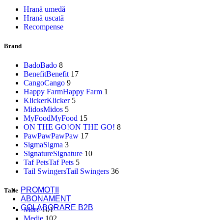
Hrană umedă
Așternut
Hrană uscată
Recompense
Brand
Îngrijire
Bado
Bado
8
Benefit
Benefit
17
Cango
Cango
9
Happy Farm
Happy Farm
1
Șampon
Klicker
Klicker
5
Midos
Midos
5
Te-ar mai putea interesa
MyFood
MyFood
15
ON THE GO!
ON THE GO!
8
PawPaw
PawPaw
17
Hrană uscată pentru pisică, Sterilizată, Peritas Signature, 
Sigma
Sigma
3
69,00
lei
Signature
Signature
10
Taf Pets
Taf Pets
5
Tail Swingers
Tail Swingers
36
Hrană umedă pate pentru pisică, Adult, PawPaw, Pește, 
9,00
lei
PROMOȚII
Talie
ABONAMENT
COLABORARE B2B
Mare
101
Medie
102