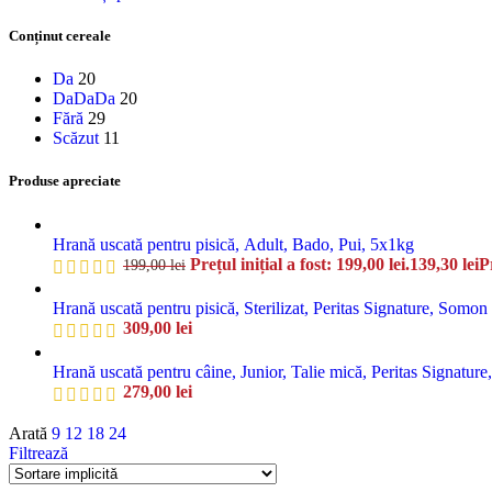
Conținut cereale
Da
20
DaDaDa
20
Fără
29
Scăzut
11
Produse apreciate
Hrană uscată pentru pisică, Adult, Bado, Pui, 5x1kg
Prețul inițial a fost: 199,00 lei.
139,30
lei
P
199,00
lei
Hrană uscată pentru pisică, Sterilizat, Peritas Signature, Somo
309,00
lei
Hrană uscată pentru câine, Junior, Talie mică, Peritas Signature
279,00
lei
Arată
9
12
18
24
Filtrează