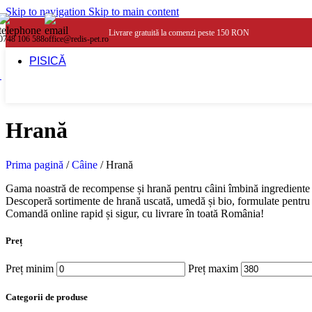
15,00
lei
Skip to navigation
Skip to main content
Livrare gratuită la comenzi peste 150 RON
Recompense câini, Tail Swingers, sticks pufoase pui & car
0748 106 588
office@redis-pet.ro
229,00
lei
PISICĂ
Hrană pisici
Hrană
Hrană umedă
Prima pagină
/
Câine
/
Hrană
Gama noastră de recompense și hrană pentru câini îmbină ingrediente 10
Hrană uscată
Descoperă sortimente de hrană uscată, umedă și bio, formulate pentru 
Comandă online rapid și sigur, cu livrare în toată România!
Preț
Recompense
Preț minim
Preț maxim
Cosmetice
Categorii de produse