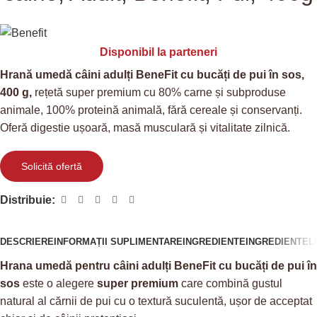
Disponibil la parteneri
Hrană umedă câini adulți BeneFit cu bucăți de pui în sos,
400 g,
rețetă super premium cu 80% carne și subproduse
animale, 100% proteină animală, fără cereale și conservanți.
Oferă digestie ușoară, masă musculară și vitalitate zilnică.
Solicită ofertă
Distribuie:
DESCRIERE
INFORMAȚII SUPLIMENTARE
INGREDIENTE
INGREDIENTE
L
Hrana umedă pentru câini adulți BeneFit cu bucăți de pui în
sos
este o alegere
super premium
care combină gustul
natural al cărnii de pui cu o textură suculentă, ușor de acceptat