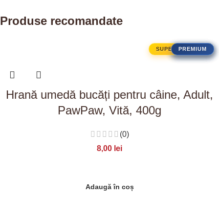
Produse recomandate
SUPER PREMIUM
PREMIUM
PREMIUM
PREMIUM
PREMIUM
Hrană umedă bucăți pentru câine, Adult,
PawPaw, Vită, 400g
(0)
8,00
lei
Adaugă în coș