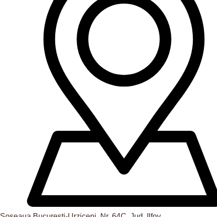
Șoseaua Bucuresti-Urziceni, Nr. 64C, Jud. Ilfov