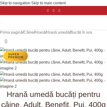
Skip to navigation
Skip to main content
Prima pagină
/
Câine
/
Hrană
/
Hrană umedă
/
Bucăți în sos
SUPER
PREMIUM
Hrană umedă bucăți pentru
câine, Adult, Benefit, Pui, 400g