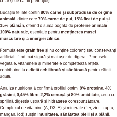
chiar și de câinii pretențioși.
Bucățile feliate conțin
80% carne și subproduse de origine
animală
, dintre care
70% carne de pui, 15% ficat de pui și
15% plămân
, oferind o sursă bogată de
proteine animale
100% naturale
, esențiale pentru
menținerea masei
musculare și a energiei zilnice
.
Formula este
grain free
și nu conține coloranți sau conservanți
artificiali, fiind mai sigură și mai ușor de digerat. Produsele
vegetale, vitaminele și mineralele completează rețeta,
contribuind la o
dietă echilibrată și sănătoasă
pentru câinii
adulți.
Analiza nutrițională confirmă profilul optim:
8% proteine, 4%
grăsimi, 0,45% fibre, 2,2% cenușă și 80% umiditate
, ceea ce
sprijină digestia ușoară și hidratarea corespunzătoare.
Complexul de vitamine (A, D3, E) și minerale (fier, zinc, cupru,
mangan, iod) susțin
imunitatea, sănătatea pielii și a blănii
.