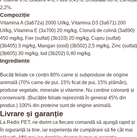
2,2%.
Compoziție
Vitamina A (3a672a) 2000 UI/kg, Vitamina D3 (3a671) 200
UI/kg, Vitamina E (3a700) 20 mg/kg, Clorură de colină (3a890)
450 mg/kg, Fier (sulfat) (3b103) 20 mg/kg, Cupru (sulfat)
(3b405) 3 mg/kg, Mangan (oxid) (3b502) 2,5 mg/kg, Zinc (sulfat)
(3b605) 30 mg/kg, Iod (3b202) 0,40 mg/kg.
Ingrediente
Bucăți feliate ce conțin 80% carne și subproduse de origine
animală (70% carne de pui, 15% ficat de pui, 15% plămân),
produse vegetale, minerale și vitamine. Nu conține coloranți și
conservanți. (Bucățile feliate reprezintă în general 45% din
produs.) 100% din proteine sunt de origine animală.
Livrare și garanție
La Redis PET, ne dorim ca fiecare comandă să ajungă rapid și
în siguranță la tine, iar experiența de cumpărare să fie cât mai