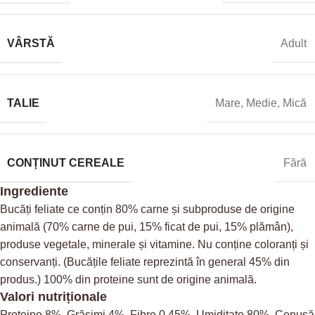
VÂRSTĂ
Adult
TALIE
Mare
,
Medie
,
Mică
CONȚINUT CEREALE
Fără
Ingrediente
Bucăți feliate ce conțin 80% carne și subproduse de origine
animală (70% carne de pui, 15% ficat de pui, 15% plămân),
produse vegetale, minerale și vitamine. Nu conține coloranți și
conservanți. (Bucățile feliate reprezintă în general 45% din
produs.) 100% din proteine sunt de origine animală.
Valori nutriționale
Proteine 8%, Grăsimi 4%, Fibre 0,45%, Umiditate 80%, Cenușă