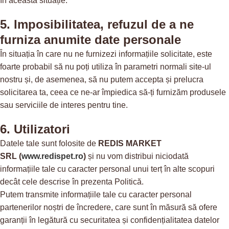
în această situație.
5. Imposibilitatea, refuzul de a ne
furniza anumite date personale
În situația în care nu ne furnizezi informațiile solicitate, este
foarte probabil să nu poți utiliza în parametri normali site-ul
nostru și, de asemenea, să nu putem accepta și prelucra
solicitarea ta, ceea ce ne-ar împiedica să-ți furnizăm produsele
sau serviciile de interes pentru tine.
6. Utilizatori
Datele tale sunt folosite de
REDIS MARKET
SRL
(
www.redispet.ro
)
și nu vom distribui niciodată
informațiile tale cu caracter personal unui terț în alte scopuri
decât cele descrise în prezenta Politică.
Putem transmite informațiile tale cu caracter personal
partenerilor noștri de încredere, care sunt în măsură să ofere
garanții în legătură cu securitatea și confidențialitatea datelor