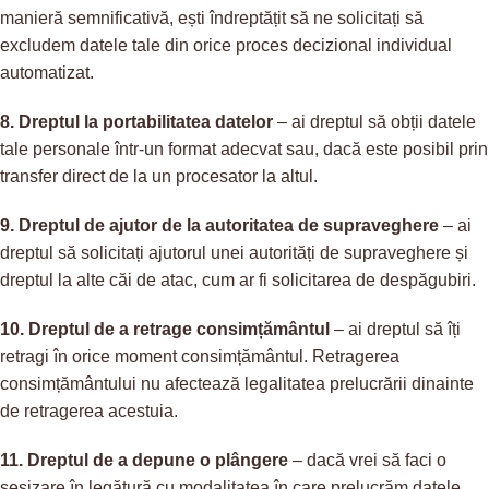
manieră semnificativă, ești îndreptățit să ne solicitați să
excludem datele tale din orice proces decizional individual
automatizat.
8. Dreptul la portabilitatea datelor
– ai dreptul să obții datele
tale personale într-un format adecvat sau, dacă este posibil prin
transfer direct de la un procesator la altul.
9. Dreptul de ajutor de la autoritatea de supraveghere
– ai
dreptul să solicitați ajutorul unei autorități de supraveghere și
dreptul la alte căi de atac, cum ar fi solicitarea de despăgubiri.
10. Dreptul de a retrage consimțământul
– ai dreptul să îți
retragi în orice moment consimțământul. Retragerea
consimțământului nu afectează legalitatea prelucrării dinainte
de retragerea acestuia.
11. Dreptul de a depune o plângere
– dacă vrei să faci o
sesizare în legătură cu modalitatea în care prelucrăm datele