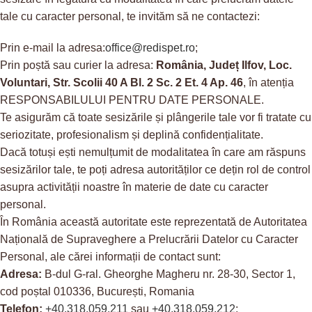
tale cu caracter personal, te invităm să ne contactezi:
Prin e-mail la adresa:
office@redispet.ro
;
Prin poștă sau curier la adresa:
România, Județ Ilfov, Loc.
Voluntari, Str. Scolii 40 A Bl. 2 Sc. 2 Et. 4 Ap. 46
, în atenția
RESPONSABILULUI PENTRU DATE PERSONALE.
Te asigurăm că toate sesizările și plângerile tale vor fi tratate cu
seriozitate, profesionalism și deplină confidențialitate.
Dacă totuși ești nemulțumit de modalitatea în care am răspuns
sesizărilor tale, te poți adresa autorităților ce dețin rol de control
asupra activității noastre în materie de date cu caracter
personal.
În România această autoritate este reprezentată de Autoritatea
Națională de Supraveghere a Prelucrării Datelor cu Caracter
Personal, ale cărei informații de contact sunt:
Adresa:
B-dul G-ral. Gheorghe Magheru nr. 28-30, Sector 1,
cod poștal 010336, București, Romania
Telefon:
+40.318.059.211
sau
+40.318.059.212
;