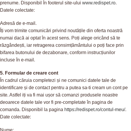
prenume. Disponibil în footerul site-ului
www.redispet.ro
.
Datele colectate:
Adresă de e-mail.
Îți vom trimite comunicări privind noutățile din oferta noastră
numai dacă ai optat în acest sens. Poți alege oricând să te
răzgândești, iar retragerea consimțământului o poți face prin
bifarea butonului de dezabonare, conform instrucțiunilor
incluse în e-mail.
5. Formular de creare cont
În cadrul căruia completezi și ne comunici datele tale de
identificare și de contact pentru a putea sa-ti cream un cont pe
site. Astfel iți va fi mai ușor să comanzi produsele noastre
deoarece datele tale vor fi pre-completate în pagina de
comanda. Disponibil la pagina
https://redispet.ro/contul-meu/
.
Date colectate:
Nume;