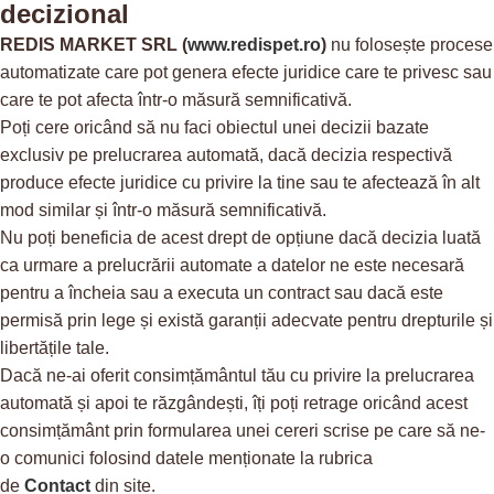
decizional
REDIS MARKET SRL
(
www.redispet.ro
)
nu folosește procese
automatizate care pot genera efecte juridice care te privesc sau
care te pot afecta într-o măsură semnificativă.
Poți cere oricând să nu faci obiectul unei decizii bazate
exclusiv pe prelucrarea automată, dacă decizia respectivă
produce efecte juridice cu privire la tine sau te afectează în alt
mod similar și într-o măsură semnificativă.
Nu poți beneficia de acest drept de opțiune dacă decizia luată
ca urmare a prelucrării automate a datelor ne este necesară
pentru a încheia sau a executa un contract sau dacă este
permisă prin lege și există garanții adecvate pentru drepturile și
libertățile tale.
Dacă ne-ai oferit consimțământul tău cu privire la prelucrarea
automată și apoi te răzgândești, îți poți retrage oricând acest
consimțământ prin formularea unei cereri scrise pe care să ne-
o comunici folosind datele menționate la rubrica
de
Contact
din site.