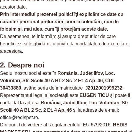
acestor date.
Prin intermediul prezentei politici îți explicăm ce date cu
caracter personal prelucrăm, cum le colectăm, cum le
folosim și, mai ales, cum îți protejăm aceste date.
De asemenea, te informăm și asupra drepturilor de care
beneficiezi și te ghidăm cu privire la modalitatea de exercitare
a acestora.
2. Despre noi
Sediul nostru social este în
România, Județ Ilfov, Loc.
Voluntari, Str. Scolii 40 A Bl. 2 Sc. 2 Et. 4 Ap. 46, CUI
30433880
, având seria de înmatriculare
J2012001999232
.
Reprezentantul legal al societății este
EUGEN TICU
și poate fi
contactat la adresa
România, Județ Ilfov, Loc. Voluntari, Str.
Scolii 40 A Bl. 2 Sc. 2 Et. 4 Ap. 46
și la adresa de e-mail:
office@redispet.ro
.
Din punct de vedere al Regulamentului EU 679/2016,
REDIS