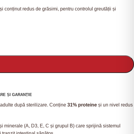
i conținut redus de grăsimi, pentru controlul greutății și
RE ȘI GARANȚIE
 adulte după sterilizare. Conține
31% proteine
și un nivel redus
și minerale (A, D3, E, C și grupul B) care sprijină sistemul
 tranzit intestinal sănătos.