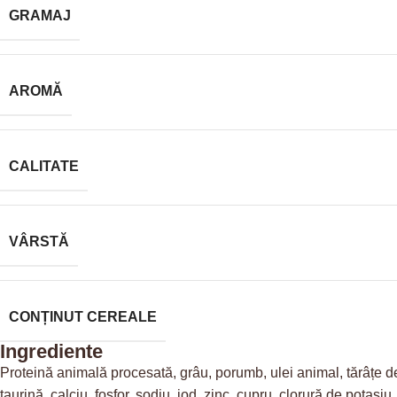
GRAMAJ
AROMĂ
CALITATE
VÂRSTĂ
CONȚINUT CEREALE
Ingrediente
Proteină animală procesată, grâu, porumb, ulei animal, tărâțe de
taurină, calciu, fosfor, sodiu, iod, zinc, cupru, clorură de potasiu, 