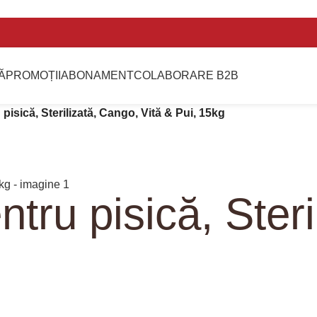
Ă
PROMOȚII
ABONAMENT
COLABORARE B2B
pisică, Sterilizată, Cango, Vită & Pui, 15kg
tru pisică, Steri