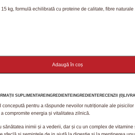
5 kg, formulă echilibrată cu proteine de calitate, fibre naturale ș
Adaugă în coș
ORMAȚII SUPLIMENTARE
INGREDIENTE
INGREDIENTE
RECENZII (0)
LIVRA
 concepută pentru a răspunde nevoilor nutriționale ale pisicilor
 a compromite energia și vitalitatea zilnică.
u sănătatea inimii și a vederii, dar și cu un complex de vitamine 
 sfeclă și semințele de in ajută la digestie și la menținerea unui