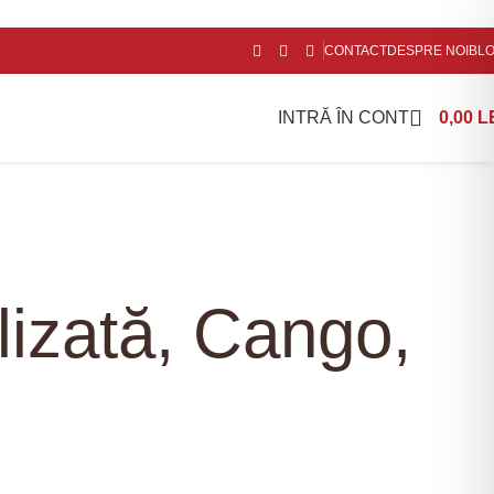
CONTACT
DESPRE NOI
BL
INTRĂ ÎN CONT
0,00
L
lizată, Cango,