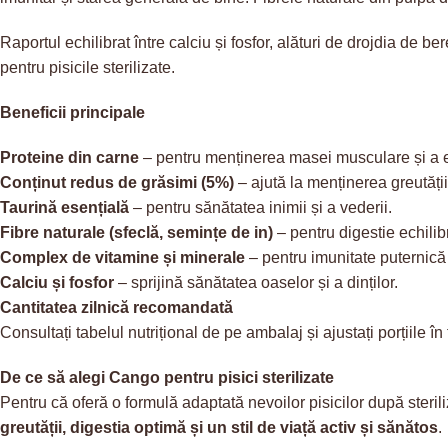
Raportul echilibrat între calciu și fosfor, alături de drojdia de b
pentru pisicile sterilizate.
Beneficii principale
Proteine din carne
– pentru menținerea masei musculare și a e
Conținut redus de grăsimi (5%)
– ajută la menținerea greutăți
Taurină esențială
– pentru sănătatea inimii și a vederii.
Fibre naturale (sfeclă, semințe de in)
– pentru digestie echilibr
Complex de vitamine și minerale
– pentru imunitate puternică ș
Calciu și fosfor
– sprijină sănătatea oaselor și a dinților.
Cantitatea zilnică recomandată
Consultați tabelul nutrițional de pe ambalaj și ajustați porțiile în 
De ce să alegi Cango pentru pisici sterilizate
Pentru că oferă o formulă adaptată nevoilor pisicilor după sterili
greutății, digestia optimă și un stil de viață activ și sănătos
.