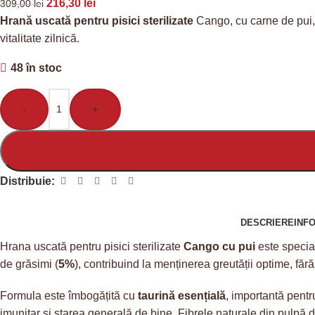
216,30
lei
309,00
lei
Hrană uscată pentru pisici sterilizate
Cango, cu carne de pui, 1
vitalitate zilnică.
48 în stoc
-
+
Distribuie:
DESCRIERE
INF
Hrana uscată pentru pisici sterilizate
Cango cu pui
este special
de grăsimi (
5%
), contribuind la menținerea greutății optime, fără
Formula este îmbogățită cu
taurină esențială
, importantă pentr
imunitar și starea generală de bine. Fibrele naturale din pulpă de