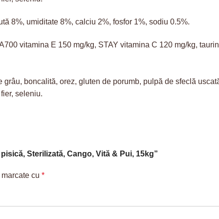
ută 8%, umiditate 8%, calciu 2%, fosfor 1%, sodiu 0.5%.
3A700 vitamina E 150 mg/kg, STAY vitamina C 120 mg/kg, tauri
 grâu, boncalită, orez, gluten de porumb, pulpă de sfeclă uscată
fier, seleniu.
pisică, Sterilizată, Cango, Vită & Pui, 15kg”
t marcate cu
*