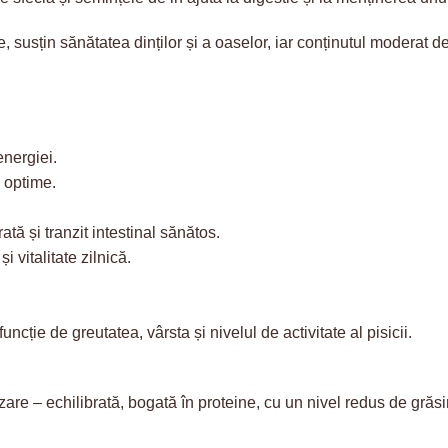
ere, susțin sănătatea dinților și a oaselor, iar conținutul moderat 
nergiei.
i optime.
ată și tranzit intestinal sănătos.
i vitalitate zilnică.
funcție de greutatea, vârsta și nivelul de activitate al pisicii.
zare – echilibrată, bogată în proteine, cu un nivel redus de grăsi