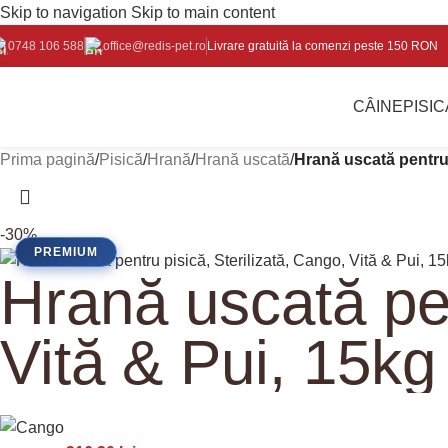
Skip to navigation
Skip to main content
0748 106 588
office@redis-pet.ro
Livrare gratuită la comenzi peste 150 RON
CÂINE
PISIC
Prima pagină
/
Pisică
/
Hrană
/
Hrană uscată
/
Hrană uscată pentru 
-30%
PREMIUM
Hrană uscată pen
Vită & Pui, 15kg