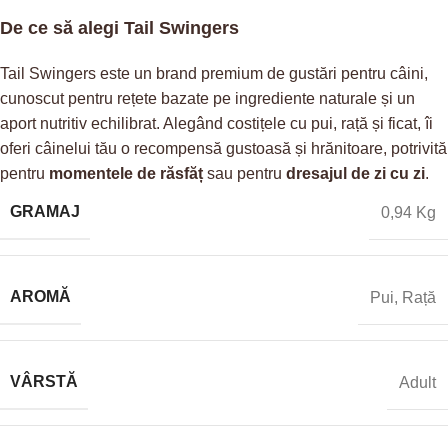
De ce să alegi Tail Swingers
Tail Swingers este un brand premium de gustări pentru câini,
cunoscut pentru rețete bazate pe ingrediente naturale și un
aport nutritiv echilibrat. Alegând costițele cu pui, rață și ficat, îi
oferi câinelui tău o recompensă gustoasă și hrănitoare, potrivită
pentru
momentele de răsfăț
sau pentru
dresajul de zi cu zi
.
GRAMAJ
0,94 Kg
AROMĂ
Pui
,
Rață
VÂRSTĂ
Adult