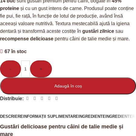
14 buc
sunt gustări premium pentru câini, bogate în
45%
proteine
și cu un gust intens de carne. Produsul poate conține
fie pui, fie rață, în funcție de lotul de producție, având însă
aceeași valoare nutritivă. Textura mestecabilă ajută la igiena
dentară și transformă aceste costițe în
gustări zilnice
sau
recompense delicioase
pentru câini de talie medie și mare.
67 în stoc
-
+
Adaugă în coș
Distribuie:
DESCRIERE
INFORMAȚII SUPLIMENTARE
INGREDIENTE
INGREDIENTE
R
Gustări delicioase pentru câini de talie medie și
mare