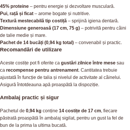
45% proteine
– pentru energie și dezvoltare musculară.
Pui, rață și ficat
– arome bogate și nutritive.
Textură mestecabilă tip costiță
– sprijină igiena dentară.
Dimensiune generoasă (17 cm, 75 g)
– potrivită pentru câini
de talie medie și mare.
Pachet de 14 bucăți (0,94 kg total)
– convenabil și practic.
Recomandări de utilizare
Aceste costițe pot fi oferite ca
gustări zilnice între mese
sau
ca
recompense pentru antrenament
. Cantitatea trebuie
ajustată în funcție de talia și nivelul de activitate al câinelui.
Asigură întotdeauna apă proaspătă la dispoziție.
Ambalaj practic și sigur
Pachetul de
0,94 kg
conține
14 costițe de 17 cm
, fiecare
păstrată proaspătă în ambalaj sigilat, pentru un gust la fel de
bun de la prima la ultima bucată.