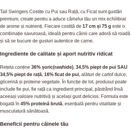
Tail Swingers Costițe cu Pui sau Rață, cu Ficat sunt gustări
premium, create pentru a aduce câinelui tău un mix echilibrat
de arome și nutrienți. Fiecare costiță de
17 cm și 75 g
este o
combinație savuroasă, ideală pentru câinii care adoră să roadă
și să se bucure de gusturi autentice de carne.
Ingrediente de calitate și aport nutritiv ridicat
Rețeta conține
36% șoric(rawhide)
,
34,5% piept de pui SAU
34,5% piept de rață
,
16% ficat de pui
, alături de cartof dulce,
glicerină și proteine vegetale. În funcție de lot, produsul poate
include fie pui, fie rață ca ingredient principal, păstrând însă
aceeași valoare nutritivă și același gust delicios. Formula este
bogată în
45% proteină brută
, esențială pentru vitalitate și
musculatură sănătoasă.
Beneficii pentru câinele tău