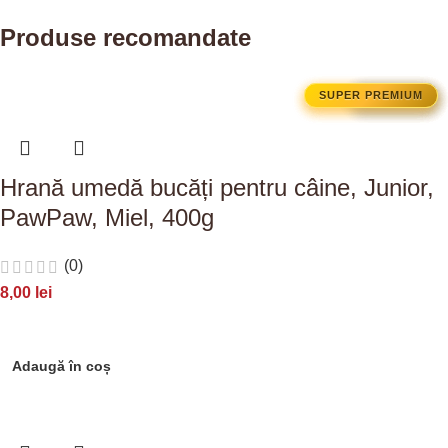
Produse recomandate
SUPER PREMIUM
SUPER PREMIUM
SUPER PREMIUM
PREMIUM
PREMIUM
Hrană umedă bucăți pentru câine, Junior,
PawPaw, Miel, 400g
(0)
8,00
lei
Adaugă în coș