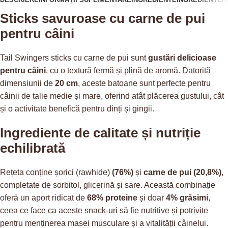
Sticks savuroase cu carne de pui
pentru câini
Tail Swingers sticks cu carne de pui sunt
gustări delicioase
pentru câini
, cu o textură fermă și plină de aromă. Datorită
dimensiunii de
20 cm
, aceste batoane sunt perfecte pentru
câinii de talie medie și mare, oferind atât plăcerea gustului, cât
și o activitate benefică pentru dinți și gingii.
Ingrediente de calitate și nutriție
echilibrată
Rețeta conține șorici (rawhide)
(76%)
și
carne de pui (20,8%)
,
completate de sorbitol, glicerină și sare. Această combinație
oferă un aport ridicat de
68% proteine
și doar
4% grăsimi
,
ceea ce face ca aceste snack-uri să fie nutritive și potrivite
pentru menținerea masei musculare și a vitalității câinelui.