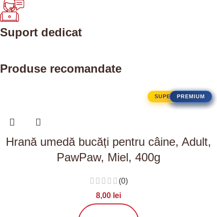
Suport dedicat
Produse recomandate
SUPER PREMIUM
PREMIUM
PREMIUM
PREMIUM
PREMIUM
Hrană umedă bucăți pentru câine, Adult,
PawPaw, Miel, 400g
(0)
8,00
lei