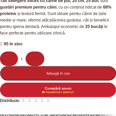
Tail Swingers sticks cu carne de pui, 20 cm, 25 buc
sunt
gustări premium pentru câini
, cu un conținut ridicat de
68%
proteine
și textură fermă. Sunt ideale pentru câinii de talie
medie și mare, oferind atât plăcerea gustului, cât și beneficii
pentru igiena dentară. Ambalajul economic de
25 bucăți
le
face perfecte pentru utilizare zilnică.
85 în stoc
-
+
Adaugă în coș
Cumpără acum
🚚 TRANSPORT GRATUIT
Distribuie:
DESCRIERE
INFORMAȚII SUPLIMENTARE
INGREDIENTE
INGREDIENTE
R