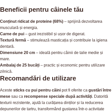
Beneficii pentru câinele tău
Conținut ridicat de proteine (68%)
– sprijină dezvoltarea
musculară și energia.
Carne de pui
– gust irezistibil și ușor de digerat.
Textură fermă
– stimulează masticația și contribuie la igiena
dentară.
Dimensiune 20 cm
– ideală pentru câinii de talie medie și
mare.
Ambalaj de 25 bucăți
– practic și economic pentru utilizare
zilnică.
Recomandări de utilizare
Aceste
sticks cu pui pentru câini
pot fi oferite ca
gustări între
mese
sau ca
recompense speciale după activități
. Datorită
texturii rezistente, ajută la curățarea dinților și la reducerea
depunerilor de tartru, transformând gustarea într-o activitate