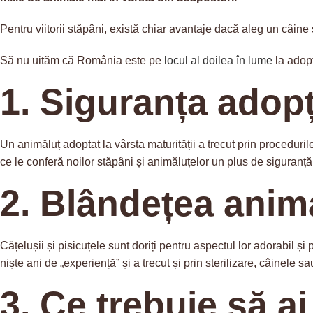
Pentru viitorii stăpâni, există chiar avantaje dacă aleg un câin
Să nu uităm că România este pe
locul al doilea în lume
la adopț
1. Siguranța adopț
Un animăluț adoptat la vârsta maturității a trecut prin procedur
ce le conferă noilor stăpâni și animăluțelor un plus de siguranț
2. Blândețea anima
Cățelușii și pisicuțele sunt doriți pentru aspectul lor adorabil și
niște ani de „experiență” și a trecut și prin sterilizare, câinele
3. Ce trebuie să ai