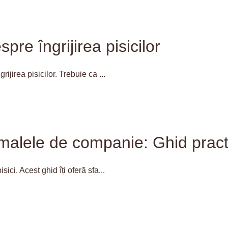
pre îngrijirea pisicilor
rijirea pisicilor. Trebuie ca ...
malele de companie: Ghid practi
sici. Acest ghid îți oferă sfa...