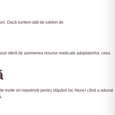
âini. Dacă suntem atât de iubitori de
ăposturi oferă de asemenea resurse medicale adoptatorilor, ceea
ă
 de multe ori nepotriviți pentru stăpânii lor. Atunci când a adunat
ă.