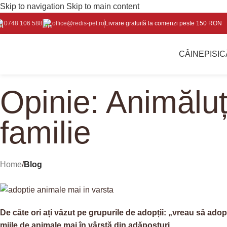
Skip to navigation
Skip to main content
0748 106 588
office@redis-pet.ro
Livrare gratuită la comenzi peste 150 RON
CÂINE
PISIC
Opinie: Animăluț
familie
Home
/
Blog
De câte ori ați văzut pe grupurile de adopții: „vreau să adop
miile de animale mai în vârstă din adăposturi.