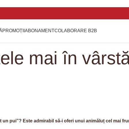
Ă
PROMOȚII
ABONAMENT
COLABORARE B2B
ele mai în vârstă
t un pui”? Este admirabil să-i oferi unui animăluț cel mai fru