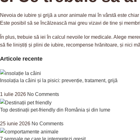
Nevoia de iubire și grijă a unor animale mai în vârstă este chia
Este posibil să se încălzească mai greu vizavi de tine și membrii
În plus, trebuie să iei în calcul nevoile lor medicale. Alege mereu
să fie liniștiți și plini de iubire, recompense hrănitoare, și ni
Articole recente
Insolația la câini și la pisici: prevenție, tratament, grijă
1 iulie 2026
No Comments
Top destinații pet-friendly din România și din lume
25 iunie 2026
No Comments
7 semnale pe care le interpretezi greșit