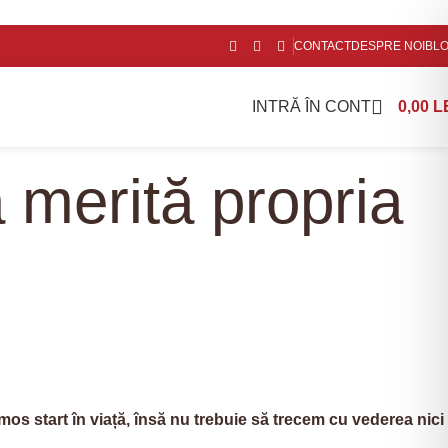
CONTACT
DESPRE NOI
BL
INTRĂ ÎN CONT
0,00
L
 merită propria
mos start în viață, însă nu trebuie să trecem cu vederea nici