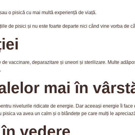
e sau o pisică cu mai multă experiență de viață.
iile de pisici și nu este foarte departe nici când vine vorba de c
iei
ile de vaccinare, deparazitare și uneori și sterilizare. Multe ad
ă.
lelor mai în vârst
 pentru nivelurile ridicate de energie. Dar aceeași energie îi face
 sau pisica va avea un calm și o blândețe pe care mulți le apreciaz
 în vedere