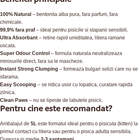
100% Natural
– bentonita alba pura, fara parfum, fara
chimicale.
99,9% fara praf
– ideal pentru pisicile si stapanii sensibili.
Ultra Absorbant
– retine rapid umiditatea, litiera ramane
uscata.
Super Odour Control
– formula naturala neutralizeaza
mirosurile direct, fara sa le mascheze.
Instant Strong Clumping
– formeaza bulgari solizi care nu se
sfarama.
Easy Scooping
– se ridica usor cu lopatica, curatare rapida
zilnica.
Clean Paws
– nu se lipeste de labutele pisicii.
Pentru cine este recomandat?
Ambalajul de
5L
este formatul ideal pentru o pisicuta (kitten) la
primul contact cu litiera sau pentru o pisica adulta sensibila.
Dureaza in medie
2-3 saptamani
.