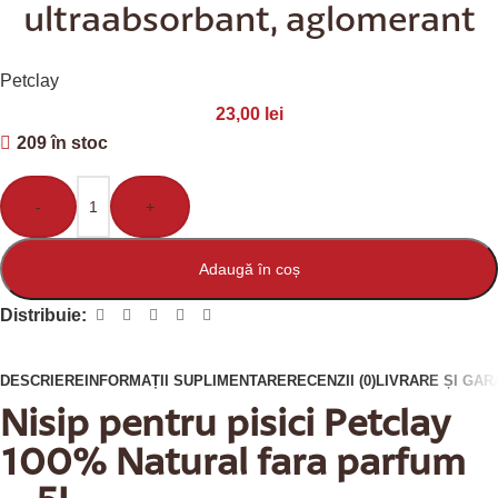
ultraabsorbant, aglomerant
Petclay
23,00
lei
209 în stoc
-
+
Adaugă în coș
Distribuie:
DESCRIERE
INFORMAȚII SUPLIMENTARE
RECENZII (0)
LIVRARE ȘI GAR
Nisip pentru pisici Petclay
100% Natural fara parfum