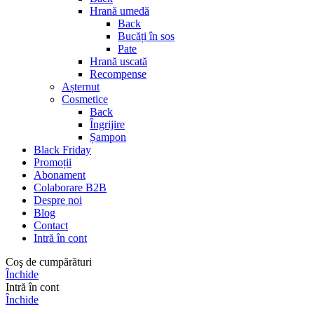
Hrană umedă
Back
Bucăți în sos
Pate
Hrană uscată
Recompense
Așternut
Cosmetice
Back
Îngrijire
Șampon
Black Friday
Promoții
Abonament
Colaborare B2B
Despre noi
Blog
Contact
Intră în cont
Coş de cumpărături
Închide
Intră în cont
Închide