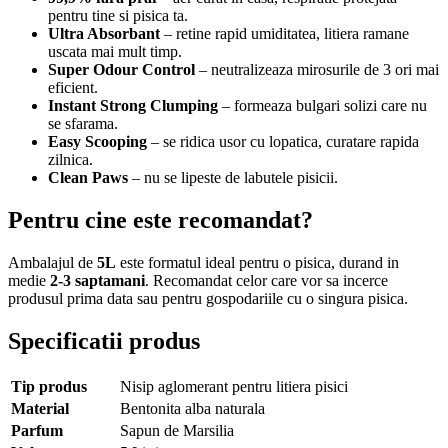
pentru tine si pisica ta.
Ultra Absorbant
– retine rapid umiditatea, litiera ramane
uscata mai mult timp.
Super Odour Control
– neutralizeaza mirosurile de 3 ori mai
eficient.
Instant Strong Clumping
– formeaza bulgari solizi care nu
se sfarama.
Easy Scooping
– se ridica usor cu lopatica, curatare rapida
zilnica.
Clean Paws
– nu se lipeste de labutele pisicii.
Pentru cine este recomandat?
Ambalajul de
5L
este formatul ideal pentru o pisica, durand in
medie
2-3 saptamani
. Recomandat celor care vor sa incerce
produsul prima data sau pentru gospodariile cu o singura pisica.
Specificatii produs
Tip produs
Nisip aglomerant pentru litiera pisici
Material
Bentonita alba naturala
Parfum
Sapun de Marsilia