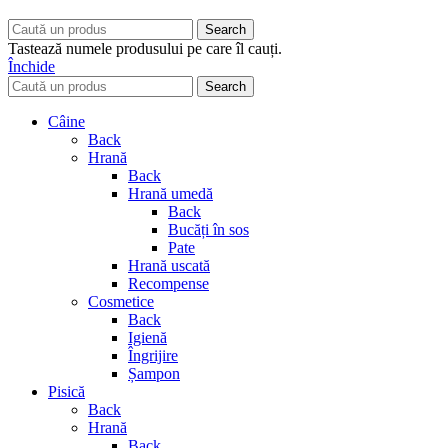
Search
Tastează numele produsului pe care îl cauți.
Închide
Search
Câine
Back
Hrană
Back
Hrană umedă
Back
Bucăți în sos
Pate
Hrană uscată
Recompense
Cosmetice
Back
Igienă
Îngrijire
Șampon
Pisică
Back
Hrană
Back