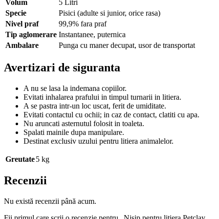
Volum
5 Litri
Specie
Pisici (adulte si junior, orice rasa)
Nivel praf
99,9% fara praf
Tip aglomerare
Instantanee, puternica
Ambalare
Punga cu maner decupat, usor de transportat
Avertizari de siguranta
A nu se lasa la indemana copiilor.
Evitati inhalarea prafului in timpul turnarii in litiera.
A se pastra intr-un loc uscat, ferit de umiditate.
Evitati contactul cu ochii; in caz de contact, clatiti cu apa.
Nu aruncati asternutul folosit in toaleta.
Spalati mainile dupa manipulare.
Destinat exclusiv uzului pentru litiera animalelor.
Greutate
5 kg
Recenzii
Nu există recenzii până acum.
Fii primul care scrii o recenzie pentru „Nisip pentru litiera Petclay,