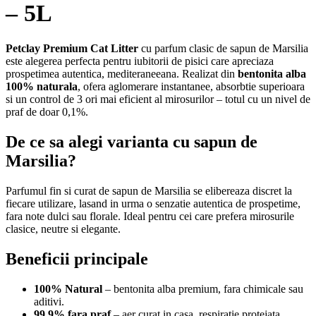
– 5L
Petclay Premium Cat Litter
cu parfum clasic de sapun de Marsilia
este alegerea perfecta pentru iubitorii de pisici care apreciaza
prospetimea autentica, mediteraneeana. Realizat din
bentonita alba
100% naturala
, ofera aglomerare instantanee, absorbtie superioara
si un control de 3 ori mai eficient al mirosurilor – totul cu un nivel de
praf de doar 0,1%.
De ce sa alegi varianta cu sapun de
Marsilia?
Parfumul fin si curat de sapun de Marsilia se elibereaza discret la
fiecare utilizare, lasand in urma o senzatie autentica de prospetime,
fara note dulci sau florale. Ideal pentru cei care prefera mirosurile
clasice, neutre si elegante.
Beneficii principale
100% Natural
– bentonita alba premium, fara chimicale sau
aditivi.
99,9% fara praf
– aer curat in casa, respiratie protejata